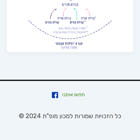
קמל"ד במערכת החינוך בארץ. מודל זה מבוסס בין היתר
על עבודותיהם של קבוצת הפיזיקה במחלקה להוראת
המדעים במכון וייצמן. עם השנים עודכן המודל בהתאם
לממצאי תהליכי מחקר והערכה שנעשו על ידי מו"פ קהילות
מקצועיות לומדות במכון מופ"ת. נכון לשנת 2024 רוב
הקמל"ד פועלות במסגרת מודל המניפה. במודל זה […]
חפשו אותנו
כל הזכויות שמורות למכון מופ"ת 2024 ©