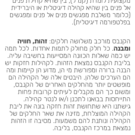
מקצועית לומדת (קמ"ל), בין שהיא קהילת פנים
אל פנים בין שהיא קהילה דיגיטלית או היברידית
(כלומר משלבת מפגשים פנים אל פנים ומפגשים
בפלטפורמה דיגיטלית).
הקנבס מורכב משלושה חלקים:
זהות, חוויה
ומבנה
. כל חלק מחולק לתמות אחדות. לכל תמה
יש כמה שאלות הכוונה המסייעות בחשיבה עליה.
בליבת הקנבס נמצאת הזהות. לקהילות חזקות יש
הבנה ברורה ומפורשת מי הן, מדוע הן קיימות ומה
הם הערכים שלהן. היבטים אלה של הקהילה הם
מופשטים יותר מהחלקים האחרים של הקנבס,
ומשום כך הם מקבלים לעיתים קרובות פחות
התייחסות בבואנו לתכנן ו/או לנטר קהילה.
גישתנו היא שתחושת זהות חזקה בונה את ליבת
הקהילה המוצלחת, מזינה את שאר החלקים של
הקהילה ונותנת להם משמעות. מסיבה זו הזהות
נמצאת במרכז הקנבס, בליבה.