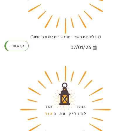
להדליק את האור - מפגשי זום בחנוכה תשפ"ו
קרא עוד
07/01/26