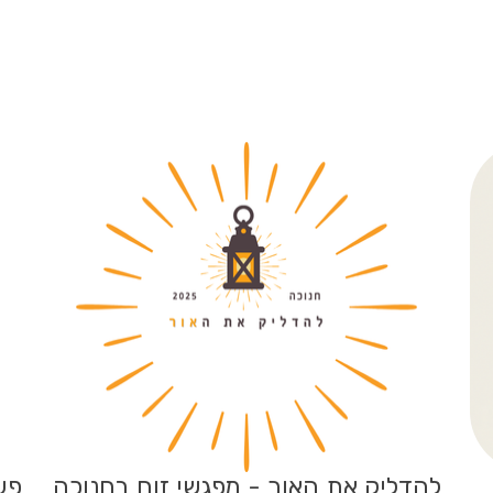
להדליק את האור - מפגשי זום בחנוכה
פעי