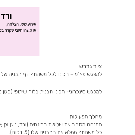
ציוד נדרש
למפגש פא"פ – הכינו לכל משתתף דף תבנית של ה
למפגש סינכרוני- הכינו תבנית בלוח שיתופי (כגון padlet) או במסמך אישי, שהמשתתפים יוכלו למלא בו את המשוב שלהם.
מהלך הפעילות
המנחה מסביר את שלושת המונחים (ורד, ניצן וקוץ)
כל משתתף ממלא את התבנית שלו (5 דקות).